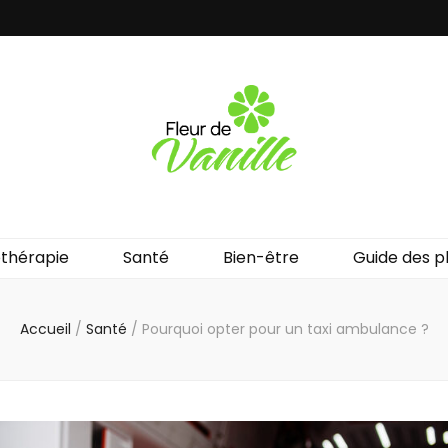
lle
thérapie
Santé
Bien-être
Guide des p
Accueil
/
Santé
/
Pourquoi opter pour un taxi ambulance ?