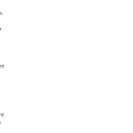
un
r
nt
nt
s