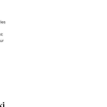
les
nt
eur
xi