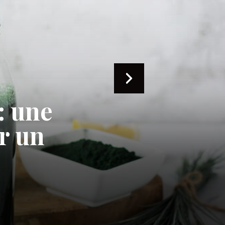
tout
s